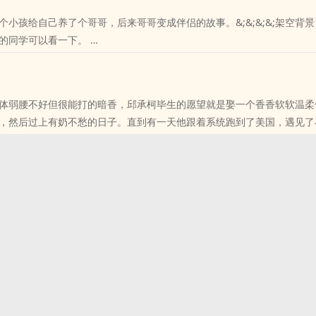
个小孩给自己养了个哥哥，后来哥哥变成伴侣的故事。&;&;&;&;架空背
;喜欢的同学可以看一下。
位书友要是觉得《最爱的你》还不错的话请不要忘记向您QQ群和微博里
体弱腰不好但很能打的暗香，邱承柯毕生的愿望就是娶一个香香软软温柔
，然后过上有奶不愁的日子。直到有一天他跟着系统跑到了美国，遇见
位书友要是觉得《我是无辜的》还不错的话请不要忘记向您QQ群和微博