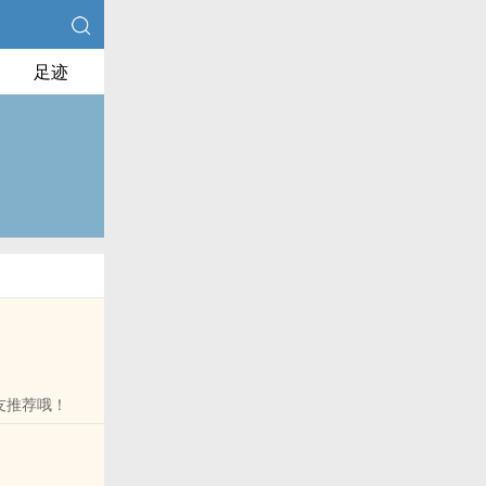
足迹
友推荐哦！