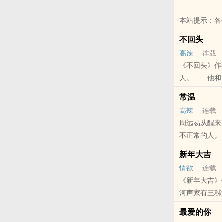
本站提示：各
哦！
不回头
高辣
连载
《不回头》
人。 他和
死。 时光无
常温
本站提示：各
高辣
连载
周远易从醒来
不正常的人。
不知道他..
新年大吉
本站提示：各
情欲
连载
《新年大吉
河声家有三秭
回家过年了。
最爱的你
本站提示：各