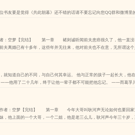
位书友要是觉得《共此朝暮》还不错的话请不要忘记向您QQ群和微博里
作者：空梦【完结】 第一章 褚则诚听闻前夫患癌很久了，他一直没
前夫离婚已有十多年，这些年并无往来，他对前夫也不在意，无所谓这个
情，当年离..
位书友要是觉得《不回头》还不错的话请不要忘记向您QQ群和微博里的
，就知道自己的不同，与自己何其幸运。 他与正常的孩子一起长大，他
 ——他用了二十几年，终于让他一辈子都不可能把他忘记。 ——而葛孚
位书友要是觉得《常温》还不错的话请不要忘记向您QQ群和微博里的朋
》作者：空梦【完结】 第一章 今年大哥叫耿河声无论如何也要回
妹，他上面的一个大哥，一个二姐，他是老三么儿，耿河声今年三十岁，
 耿..
位书友要是觉得《新年大吉》还不错的话请不要忘记向您QQ群和微博里