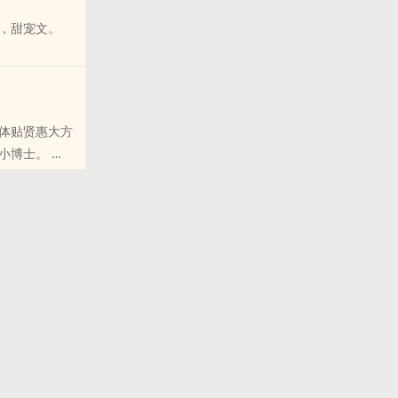
景，甜宠文。
的朋友推荐
体贴贤惠大方
了小博士。
里的朋友推荐