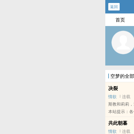
返回
首页
空梦的全
决裂
情欲
连载
斯教和莉莉，
本站提示：各
共此朝暮
情欲
连载