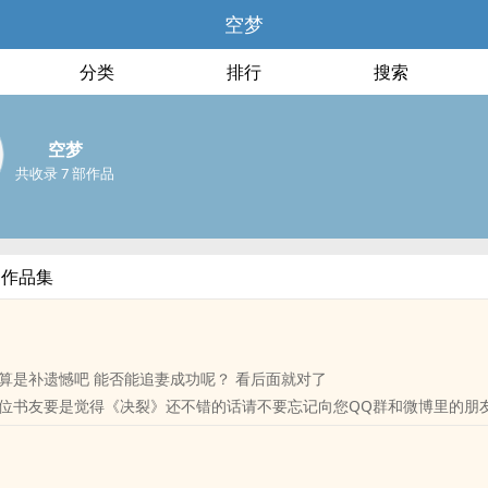
空梦
分类
排行
搜索
空梦
共收录 7 部作品
部作品集
算是补遗憾吧 能否能追妻成功呢？ 看后面就对了
位书友要是觉得《决裂》还不错的话请不要忘记向您QQ群和微博里的朋