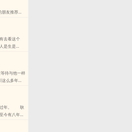
的朋友推荐
有去看这个
人是生是
朋友推荐哦！
在等待与他一样
川这么多年都
友推荐哦！
家过年。 耿
至今有八年没
的朋友推荐