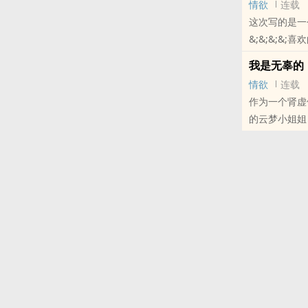
情欲
连载
哦！
这次写的是一
&;&;&;&
本站提示：各
我是无辜的
哦！
情欲
连载
作为一个肾虚
的云梦小姐姐
本站提示：各
哦！