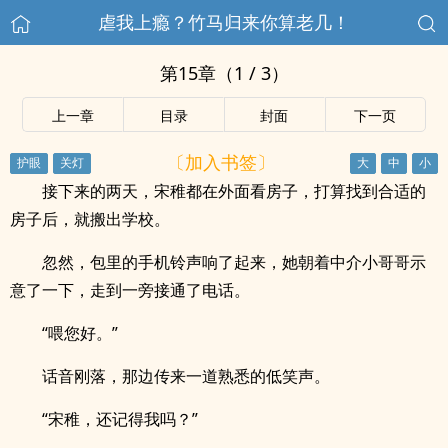
虐我上瘾？竹马归来你算老几！
第15章（1 / 3）
上一章
目录
封面
下一页
〔加入书签〕
接下来的两天，宋稚都在外面看房子，打算找到合适的
房子后，就搬出学校。
忽然，包里的手机铃声响了起来，她朝着中介小哥哥示
意了一下，走到一旁接通了电话。
“喂您好。”
话音刚落，那边传来一道熟悉的低笑声。
“宋稚，还记得我吗？”