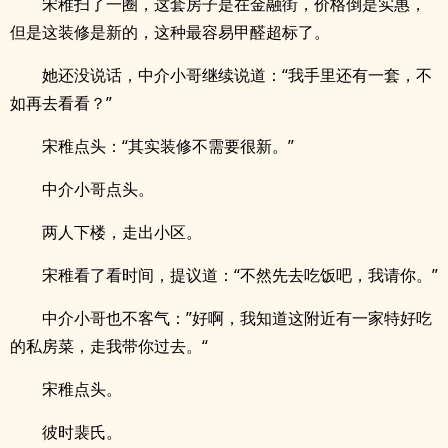
宋稚扫了一圈，这套房子是在金融街，价格倒是实惠，
但是这装修是新的，这种最容易甲醛超标了。
她还没说话，中介小哥继续说道：“我手里还有一套，不
如再去看看？”
宋稚点头：“其实装修不需要很新。”
中介小哥点头。
两人下楼，走出小区。
宋稚看了看时间，提议道：“不然先去吃饭吧，我请你。”
中介小哥也不客气：”好啊，我知道这附近有一家特好吃
的私房菜，走我带你过去。“
宋稚点头。
彼时裴氏。