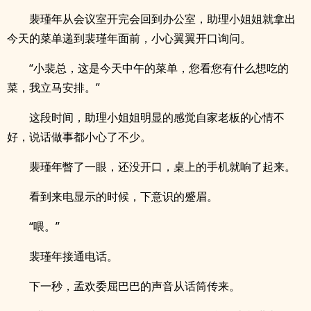
裴瑾年从会议室开完会回到办公室，助理小姐姐就拿出
今天的菜单递到裴瑾年面前，小心翼翼开口询问。
“小裴总，这是今天中午的菜单，您看您有什么想吃的
菜，我立马安排。”
这段时间，助理小姐姐明显的感觉自家老板的心情不
好，说话做事都小心了不少。
裴瑾年瞥了一眼，还没开口，桌上的手机就响了起来。
看到来电显示的时候，下意识的蹙眉。
“喂。”
裴瑾年接通电话。
下一秒，孟欢委屈巴巴的声音从话筒传来。