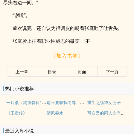
尽头右边一间。”
“谢啦”。
孟欢说完，还自认为很调皮的朝着张庭吐了吐舌头。
张庭脸上挂着职业性标志的微笑：‘不
〔加入书签〕
上一章
目录
封面
下一页
热门小说推荐
一片桑（狗血骨科1v1）
请不要骚扰向导！（哨向NPH）
重生之纨绔女公子
写自己的同人文有什么问题！
《玉壶传》
清风鉴水
最近入库小说