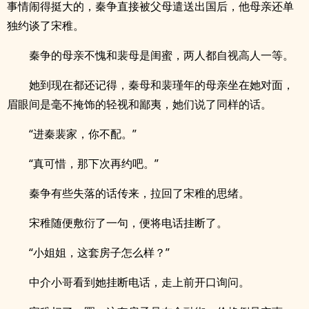
事情闹得挺大的，秦争直接被父母遣送出国后，他母亲还单
独约谈了宋稚。
秦争的母亲不愧和裴母是闺蜜，两人都自视高人一等。
她到现在都还记得，秦母和裴瑾年的母亲坐在她对面，
眉眼间是毫不掩饰的轻视和鄙夷，她们说了同样的话。
“进秦裴家，你不配。”
“真可惜，那下次再约吧。”
秦争有些失落的话传来，拉回了宋稚的思绪。
宋稚随便敷衍了一句，便将电话挂断了。
“小姐姐，这套房子怎么样？”
中介小哥看到她挂断电话，走上前开口询问。