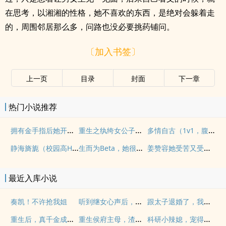
在思考，以湘湘的性格，她不喜欢的东西，是绝对会躲着走
的，周围邻居那么多，问路也没必要挑药铺问。
〔加入书签〕
上一页
目录
封面
下一章
热门小说推荐
拥有金手指后她开始为所欲为（nph）
重生之纨绔女公子（NPH）
多情自古（1v1，腹黑内侍&amp;amp;咸鱼皇后）
静海旖旎（校园高H）
生而为Beta，她很抱歉（abo np)
姜赞容她受苦又受难（NPH）
最近入库小说
听到继女心声后，炮灰后娘和离虐全家
跟太子退婚了，我嫁摄政王怎么了
奏凯！不许抢我姐
重生后，真千金成玄门大佬震惊全球
重生侯府主母，渣夫逆子全部火葬场
科研小辣媳，宠得糙汉老公扛不了