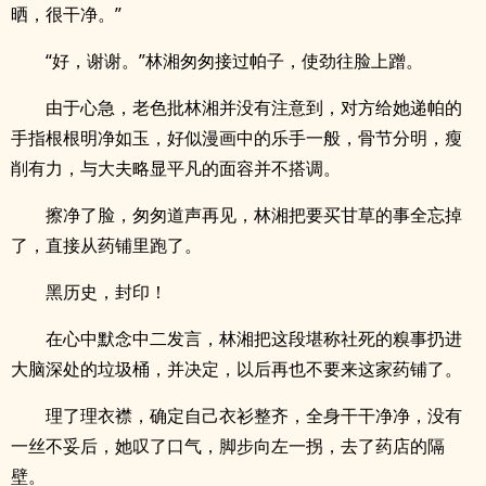
晒，很干净。”
“好，谢谢。”林湘匆匆接过帕子，使劲往脸上蹭。
由于心急，老色批林湘并没有注意到，对方给她递帕的
手指根根明净如玉，好似漫画中的乐手一般，骨节分明，瘦
削有力，与大夫略显平凡的面容并不搭调。
擦净了脸，匆匆道声再见，林湘把要买甘草的事全忘掉
了，直接从药铺里跑了。
黑历史，封印！
在心中默念中二发言，林湘把这段堪称社死的糗事扔进
大脑深处的垃圾桶，并决定，以后再也不要来这家药铺了。
理了理衣襟，确定自己衣衫整齐，全身干干净净，没有
一丝不妥后，她叹了口气，脚步向左一拐，去了药店的隔
壁。