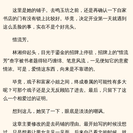
这里是她的铺子。去鸣玉坊之前，还是再确认一下自家
书店的门有没有锁上比较好。毕竟，决定开业第一天就遇到
这么丢脸的事，实在不是个好兆头。
惜流芳。
林湘仰起头，目光于鎏金的招牌上停驻，招牌上的“惜流
芳”叁字被书者题得轻巧缠绵、笔意风流，一见便知它的意蜜
情浓。可是，爱情这东西，向来是不靠谱的。
毕竟，戏子和富家小姐之间，终成眷属的可能性有多大
呢？可那个戏子还是义无反顾陷了进去。最后，只留下了这
么一个相爱过的证明。
想到这儿，她笑了一下，眼底是淡淡的嘲讽。
这章主要修改的是去药铺的理由。最开始写的时候没想
过，只是想着让男女主见一见面，后来自己看文的时候，就