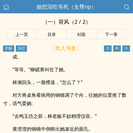
她想混吃等死（女尊np）
（一）荷风（2 / 2）
上一页
目录
封面
下一章
〔加入书签〕
成。
“等等。”柳砚青叫住了她。
林湘回头，一脸懵逼，“怎么了？”
对方将桌角看病用的铜镜调了个向，往她的位置推了数
寸，语气委婉:
“去鸣玉坊之前，林老板不妨稍理仪容。”
黄澄澄的铜镜中倒映出她凑近的面孔。