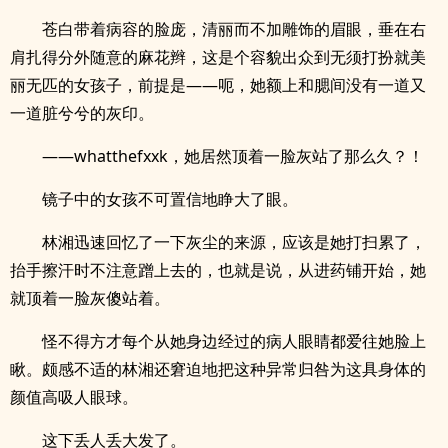
苍白带着病容的脸庞，清丽而不加雕饰的眉眼，垂在右
肩扎得分外随意的麻花辫，这是个容貌出众到无须打扮就美
丽无匹的女孩子，前提是——呃，她额上和腮间没有一道又
一道脏兮兮的灰印。
——whatthefxxk，她居然顶着一脸灰站了那么久？！
镜子中的女孩不可置信地睁大了眼。
林湘迅速回忆了一下灰尘的来源，应该是她打扫累了，
抬手擦汗时不注意蹭上去的，也就是说，从进药铺开始，她
就顶着一脸灰傻站着。
怪不得方才每个从她身边经过的病人眼睛都爱往她脸上
瞅。颇感不适的林湘还窘迫地把这种异常归咎为这具身体的
颜值高吸人眼球。
这下丢人丢大发了。