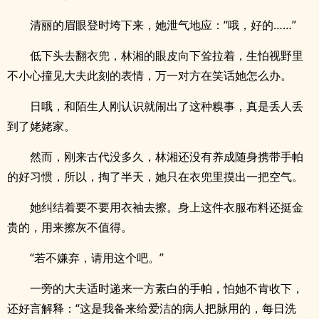
清丽的眉眼登时垮下来，她泄气地应：“哦，好的……”
低下头去翻衣兜，林湘的眼皮向下耸拉着，生怕视野里
不小心撞见大夫此刻的表情，万一对方在笑话她怎么办。
日哦，和陌生人刚认识就闹出了这种糗事，真是丢人丢
到了姥姥家。
然而，刚来古代没多久，林湘还没有养成随身携带手帕
的好习惯，所以，掏了半天，她只在衣兜里摸出一把空气。
她纠结着要不要用衣袖去擦。身上这件衣服布料还挺金
贵的，用来擦灰不值得。
“若不嫌弃，请用这个吧。”
一旁的大夫适时递来一方素白的手帕，怕她不肯收下，
还好言解释：“这是我备来给爱洁的病人把脉用的，每日洗