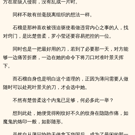
方在星级入侵前，没有乱成一片时。
同样不敢有丝毫脱离组织的想法一样。
石榴是那种喜欢被强迫驱使着做违背内心之事的人，找
对窍门，是比楚曾柔，罗小莹还要容易把控的一位。
同时也是一把最好用的刀，若到了必要那一天，对方能
够一边痛苦折磨，一边在她的命令下将刀口对准叶景天挥
下。
而石榴自身也是明白这个道理的，正因为薄问需要人做
随时可以处死叶景天的刀，才会选中她。
不然有楚曾柔这个内鬼已足够，何必多此一举？
想到此处，她便觉得刚纹好不久的纹身在隐隐作痛，如
魔鬼的烙印一般，如影随形。
虽然自从薄问协助天使拿下华国后，成为了最闲的那一