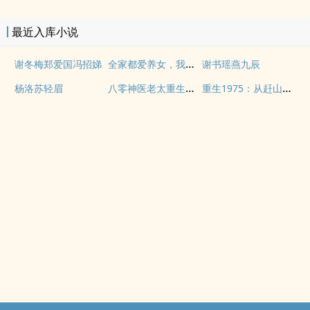
最近入库小说
全家都爱养女，我被顶级大佬夜夜亲红温
谢冬梅郑爱国冯招娣
谢书瑶燕九辰
八零神医老太重生极品儿女排队等死
重生1975：从赶山开始带全家暴富
杨洛苏轻眉