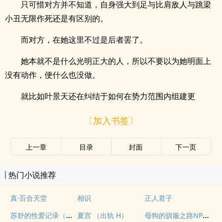
只可惜对方并不知道，自身强大到足与比肩敌人与跳梁
小丑无限作死还是有区别的。
而对方，在她这里不过是后者罢了。
她本就不是什么光明正大的人，所以不要以为她明面上
没有动作，便什么也没做。
就比如叶景天还在纠结于如何在势力范围内组建更
〔加入书签〕
上一章
目录
封面
下一页
热门小说推荐
真·百合天堂
相识
正人君子
苏舒的性爱记录（高H）
母狗的驯服之路NP（强制爱）
夏宫 （出轨 H）