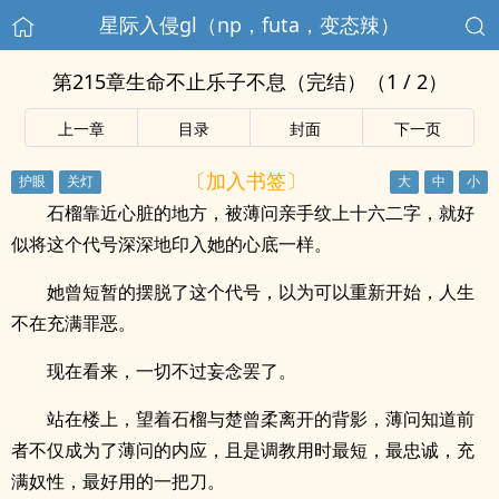
星际入侵gl（np，futa，变态辣）
第215章生命不止乐子不息（完结）（1 / 2）
上一章
目录
封面
下一页
〔加入书签〕
石榴靠近心脏的地方，被薄问亲手纹上十六二字，就好
似将这个代号深深地印入她的心底一样。
她曾短暂的摆脱了这个代号，以为可以重新开始，人生
不在充满罪恶。
现在看来，一切不过妄念罢了。
站在楼上，望着石榴与楚曾柔离开的背影，薄问知道前
者不仅成为了薄问的内应，且是调教用时最短，最忠诚，充
满奴性，最好用的一把刀。