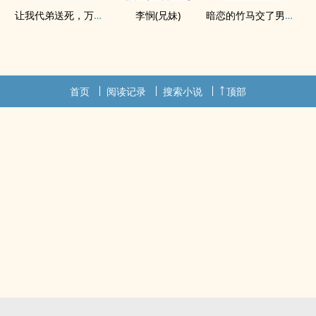
让我代弟送死，万兽窟中觉醒你哭什么？
李悯(兄妹)
暗恋的竹马交了男朋友（bg，弯掰直，1v2）
首页
阅读记录
搜索小说
顶部