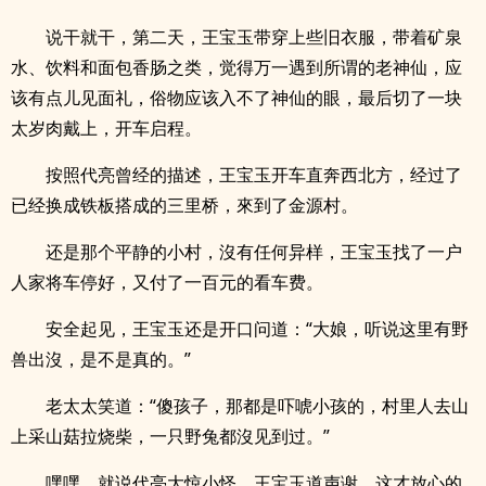
说干就干，第二天，王宝玉带穿上些旧衣服，带着矿泉
水、饮料和面包香肠之类，觉得万一遇到所谓的老神仙，应
该有点儿见面礼，俗物应该入不了神仙的眼，最后切了一块
太岁肉戴上，开车启程。
按照代亮曾经的描述，王宝玉开车直奔西北方，经过了
已经换成铁板搭成的三里桥，來到了金源村。
还是那个平静的小村，沒有任何异样，王宝玉找了一户
人家将车停好，又付了一百元的看车费。
安全起见，王宝玉还是开口问道：“大娘，听说这里有野
兽出沒，是不是真的。”
老太太笑道：“傻孩子，那都是吓唬小孩的，村里人去山
上采山菇拉烧柴，一只野兔都沒见到过。”
嘿嘿，就说代亮大惊小怪，王宝玉道声谢，这才放心的