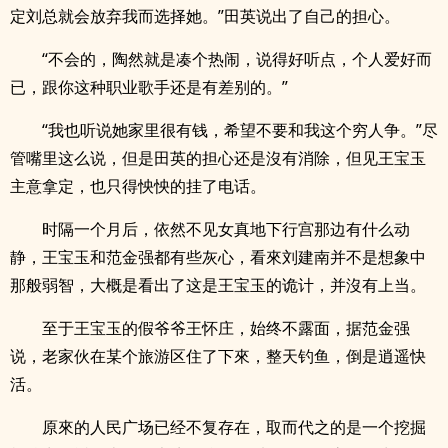
定刘总就会放弃我而选择她。”田英说出了自己的担心。
“不会的，陶然就是凑个热闹，说得好听点，个人爱好而
已，跟你这种职业歌手还是有差别的。”
“我也听说她家里很有钱，希望不要和我这个穷人争。”尽
管嘴里这么说，但是田英的担心还是沒有消除，但见王宝玉
主意拿定，也只得怏怏的挂了电话。
时隔一个月后，依然不见女真地下行宫那边有什么动
静，王宝玉和范金强都有些灰心，看來刘建南并不是想象中
那般弱智，大概是看出了这是王宝玉的诡计，并沒有上当。
至于王宝玉的假爷爷王怀庄，始终不露面，据范金强
说，老家伙在某个旅游区住了下來，整天钓鱼，倒是逍遥快
活。
原來的人民广场已经不复存在，取而代之的是一个挖掘