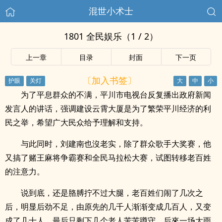
混世小术士
1801 全民娱乐（1 / 2）
上一章
目录
封面
下一页
〔加入书签〕
为了平息群众的不满，平川市电视台反复播出政府新闻
发言人的讲话，强调建设云霄大厦是为了繁荣平川经济的利
民之举，希望广大民众给予理解和支持。
与此同时，刘建南也沒老实，除了群众歌手大奖赛，他
又搞了赌王麻将争霸赛和全民马拉松大赛，试图转移老百姓
的注意力。
说到底，还是胳膊拧不过大腿，老百姓们闹了几次之
后，明显后劲不足，由原先的几千人渐渐变成几百人，又变
成了几十人，最后只剩下几个老人苦苦蹲守，后來一场大雨