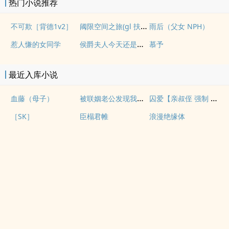
热门小说推荐
阈限空间之旅(gl 扶她)
不可欺［背德1v2］
雨后（父女 NPH）
侯爵夫人今天还是没有现(婚后, 1v1)
惹人慊的女同学
慕予
最近入库小说
被联姻老公发现我写po文后
囚爱【亲叔侄 强制 1v1 H】
血藤（母子）
［SK］
臣榻君帷
浪漫绝缘体