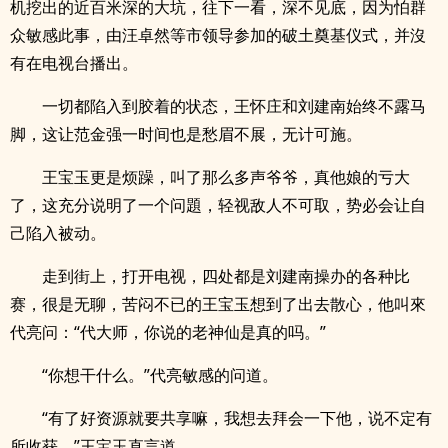
机挖出的近百米深的大坑，往下一看，深不见底，因为怕群
众敏感此事，由汪卓然等市领导参加的破土奠基仪式，并沒
有在电视台播出。
一切都陷入到胶着的状态，王怀庄和刘建南始终不露马
脚，这让范金强一时间也是愁眉不展，无计可施。
王宝玉更是烦躁，叫了那么多声爷爷，真他娘的亏大
了，这充分说明了一个问題，轻视敌人不可取，势必会让自
己陷入被动。
走到街上，打开电视，四处都是刘建南操办的各种比
赛，很是无聊，苦闷不已的王宝玉想到了出去散心，他叫來
代亮问：“代大师，你说的老神仙是真的吗。”
“你想干什么。”代亮敏感的问道。
“有了好资源就要共享嘛，我想去拜会一下他，说不定有
所收获。”王宝玉直言道。