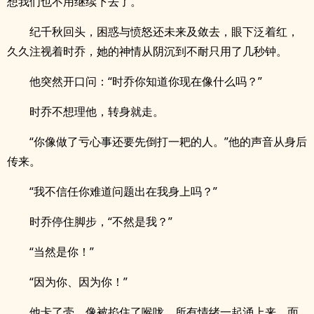
想我们也不用继续下去了。”
纪千秋回头，困惑与愤怒还未来及敛去，眼下泛着红，
久久注视着时乔，她的神情从阴沉到不耐只用了几秒钟。
他突然开口问：“时乔你知道你现在像什么吗？”
时乔不想理他，转身就走。
“你像做了亏心事还要先倒打一耙的人。”他的声音从身后
传来。
“我不信任你难道问题出在我身上吗？”
时乔停住脚步，“不然是我？”
“当然是你！”
“因为你、因为你！”
他卡了壳，像被掐住了喉咙，所有情绪一起涌上来，面