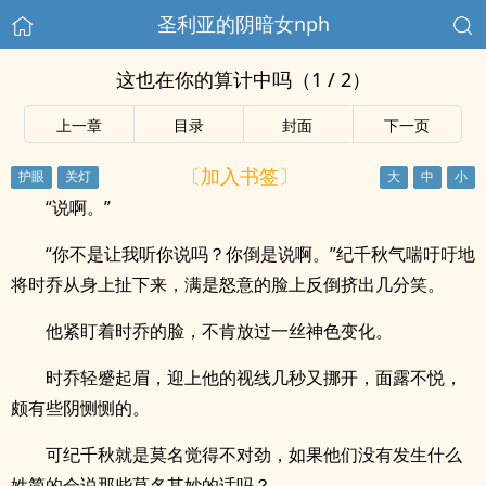
圣利亚的阴暗女nph
这也在你的算计中吗（1 / 2）
上一章
目录
封面
下一页
〔加入书签〕
“说啊。”
“你不是让我听你说吗？你倒是说啊。”纪千秋气喘吁吁地
将时乔从身上扯下来，满是怒意的脸上反倒挤出几分笑。
他紧盯着时乔的脸，不肯放过一丝神色变化。
时乔轻蹙起眉，迎上他的视线几秒又挪开，面露不悦，
颇有些阴恻恻的。
可纪千秋就是莫名觉得不对劲，如果他们没有发生什么
姓简的会说那些莫名其妙的话吗？