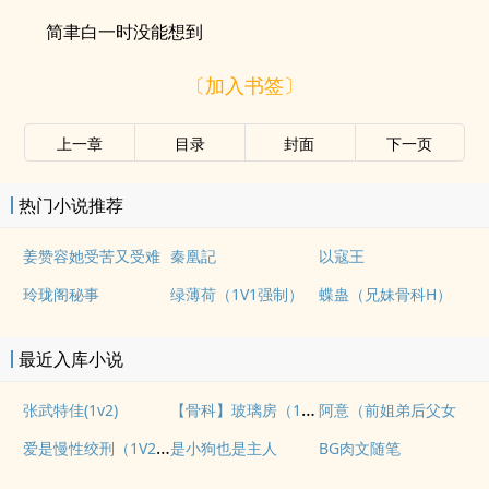
简聿白一时没能想到
〔加入书签〕
上一章
目录
封面
下一页
热门小说推荐
姜赞容她受苦又受难
秦凰記
以寇王
玲珑阁秘事
绿薄荷（1V1强制）
蝶蛊（兄妹骨科H）
最近入库小说
【骨科】玻璃房（1v2H）
张武特佳(1v2)
阿意（前姐弟后父女
爱是慢性绞刑（1V2，高H，bg，sc，伪骨科）
是小狗也是主人
BG肉文随笔