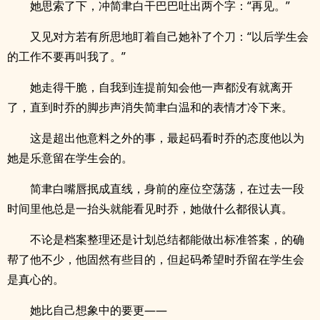
她思索了下，冲简聿白干巴巴吐出两个字：“再见。”
又见对方若有所思地盯着自己她补了个刀：“以后学生会
的工作不要再叫我了。”
她走得干脆，自我到连提前知会他一声都没有就离开
了，直到时乔的脚步声消失简聿白温和的表情才冷下来。
这是超出他意料之外的事，最起码看时乔的态度他以为
她是乐意留在学生会的。
简聿白嘴唇抿成直线，身前的座位空荡荡，在过去一段
时间里他总是一抬头就能看见时乔，她做什么都很认真。
不论是档案整理还是计划总结都能做出标准答案，的确
帮了他不少，他固然有些目的，但起码希望时乔留在学生会
是真心的。
她比自己想象中的要更——