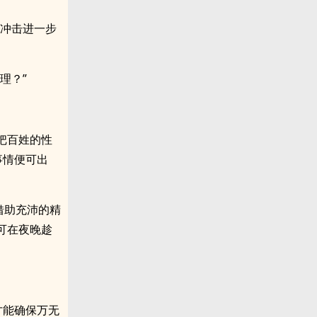
们冲击进一步
理？”
把百姓的性
事情便可出
借助充沛的精
可在夜晚趁
才能确保万无