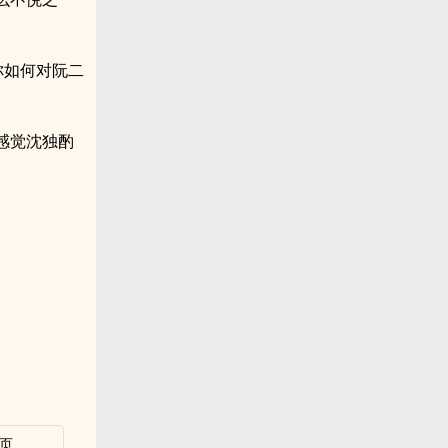
你如何对阮二
感觉沈独酌
页