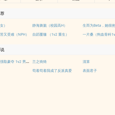
推荐
女）
静海旖旎（校园高H）
苦又受难（NPH）
自蹈覆辙 （1v2 重生）
一片桑（狗血骨科1v
小说
不虞之地（强取豪夺 1v2 男替身 包养）
兰之猗猗
清算
苟着苟着我成了反派真爱
表面君子