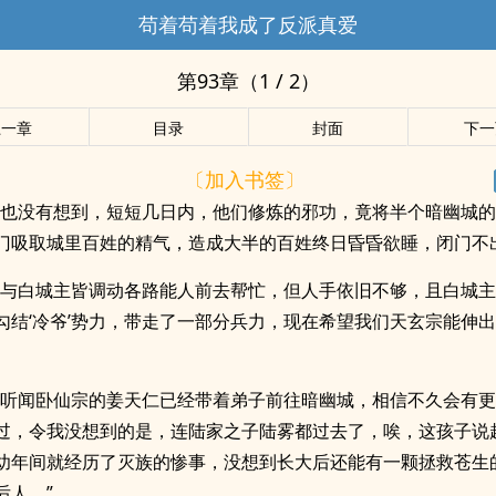
苟着苟着我成了反派真爱
第93章（1 / 2）
上一章
目录
封面
下一
〔加入书签〕
主也没有想到，短短几日内，他们修炼的邪功，竟将半个暗幽城
门吸取城里百姓的精气，造成大半的百姓终日昏昏欲睡，闭门不
主与白城主皆调动各路能人前去帮忙，但人手依旧不够，且白城
勾结‘冷爷’势力，带走了一部分兵力，现在希望我们天玄宗能伸
，听闻卧仙宗的姜天仁已经带着弟子前往暗幽城，相信不久会有
过，令我没想到的是，连陆家之子陆雾都过去了，唉，这孩子说
幼年间就经历了灭族的惨事，没想到长大后还能有一颗拯救苍生
后人。”