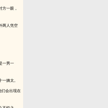
对方一眼，
外两人凭空
是一男一
十一姨太。
他们会出现在
么不悦之