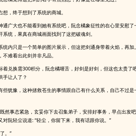
右想，终于想到了系统的商城。
神通广大也不能看到她有系统吧，阮念橘象征性的在心里安慰了
开系统，果真在商城画面找到了这把破魂剑。
系统内只是一个简单的图片展示，但这把剑通身带着火焰，再加
，不难看出此剑并非凡品。
标着兑换需300积分，阮念橘咂舌，好剑是好剑，但这也太贵了
拱手让人了？
有些犹豫，这种拯救苍生的事情跟自己有什么关系，自己不过是
，既然事态紧急，玄妥你下去召集弟子，安排好事务，早点出发吧
又对阮轻尘说道: “轻尘，你留下来，我有话跟你说。”
了。”