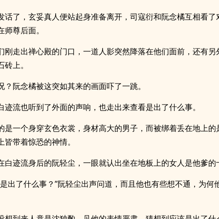
发话了，玄妥真人便站起身准备离开，司寇衍和阮念橘互相看了
在师尊后面。
们刚走出禅心殿的门口，一道人影突然降落在他们面前，还有另
石砖上。
况？阮念橘被这突如其来的画面吓了一跳。
白迹流也听到了外面的声响，也走出来查看是出了什么事。
的是一个身穿玄色衣裳，身材高大的男子，而被绑着丢在地上的
上皆带着惊恐的神情。
在白迹流身后的阮轻尘，一眼就认出坐在地板上的女人是他爹的
这是出了什么事？”阮轻尘出声问道，而且他也有些想不通，为何
没想到来人竟是沈独酌，见他的表情严肃，猜想到应该是出了什