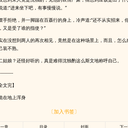
说道:“进来坐下吧，有事慢慢说。”
摆手拒绝，并一脚踹在百聂行的身上，冷声道:“还不从实招来，
，又是受了谁的指使？”
实在没想到两人的再次相见，竟然是在这种场景上，而且，怎么
己装不熟。
二姑娘？还怪好听的，真是难得沈独酌这么斯文地称呼自己。
----------
全文完】
跪在地上浑身
〔加入书签〕
上一章
目录
封面
下一