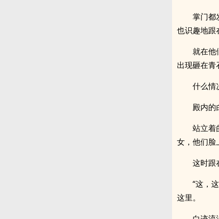
掌门都
也识趣地跟
就在他
出现砸在青
什么情
殿内的
站立着
女，他们脸
这时跟
“这，
这里。
白迹流