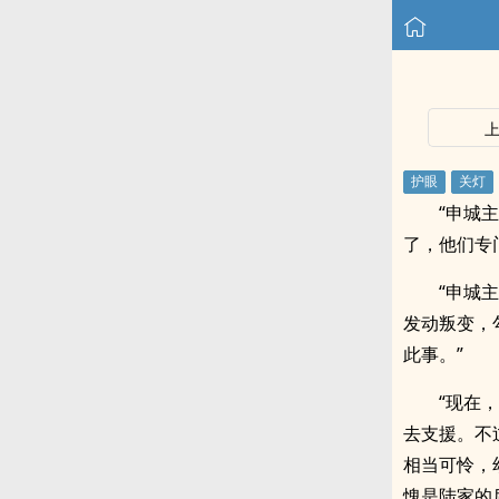
“申城
了，他们专
“申城
发动叛变，
此事。”
“现在
去支援。不
相当可怜，
愧是陆家的