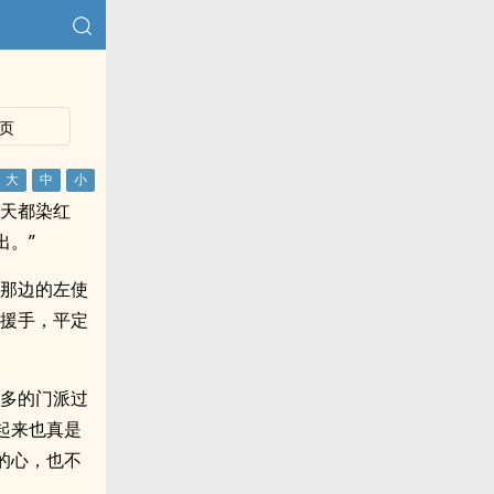
页
的天都染红
出。”
主那边的左使
出援手，平定
更多的门派过
起来也真是
的心，也不