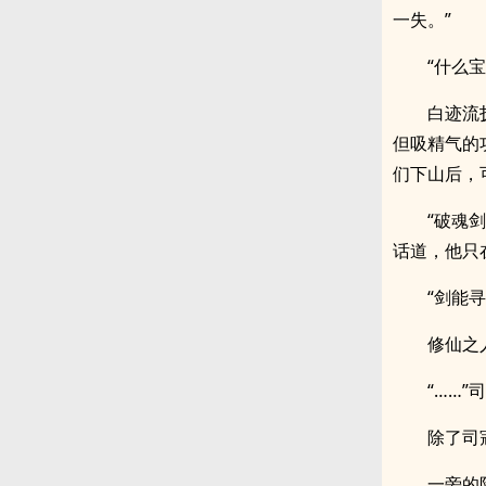
一失。”
“什么
白迹流
但吸精气的
们下山后，
“破魂
话道，他只
“剑能
修仙之
“……
除了司
一旁的