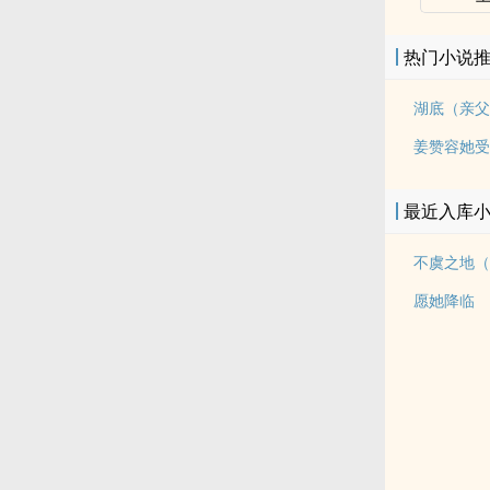
热门小说
湖底（亲父
姜赞容她受
最近入库
愿她降临