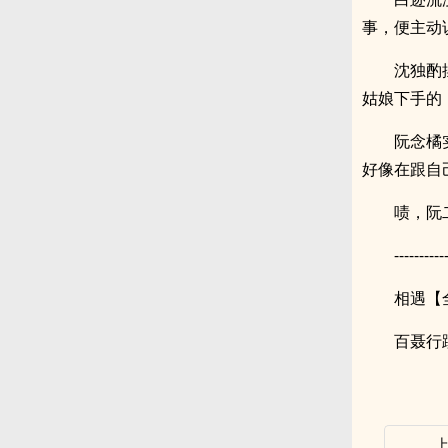
事，便主动
沈独酌
姑娘下手的
阮念橘
好像在跟自
啧，阮
----------
相遇【
百聂行