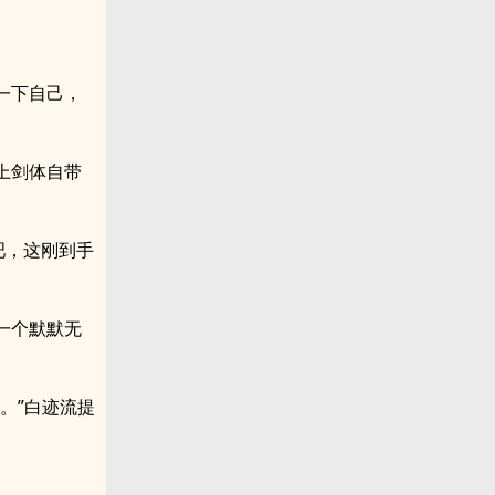
一下自己，
上剑体自带
吧，这刚到手
一个默默无
。”白迹流提