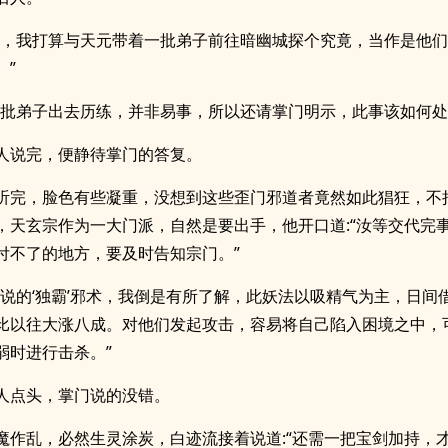
今，我打算与天元带着一批弟子前往暗幽城探个究竟，当作是他
。”
大批弟子出去历练，并非易事，所以还请掌门明示，此事该如何处
人说完，便静待掌门的答复。
听完，脸色有些凝重，没想到这些歪门邪道者竟然如此猖狂，不
，天玄宗作为一大门派，自然是要出手，他开口道:“汝等交代完
付不了的地方，要及时告知宗门。”
所说的‘独霸’邪术，我倒是有所了解，此妖法以吸精气为主，日间
比以往大涨八成。对他们发起攻击，容易将自己陷入困境之中，
弱时进行击杀。”
人点头，掌门说的没错。
魔作乱，必然生灵涂炭，白迹流接着说道:“还需一把宝剑加持，