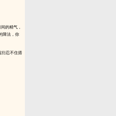
日间的精气，
的障法，你
寇衍忍不住搭