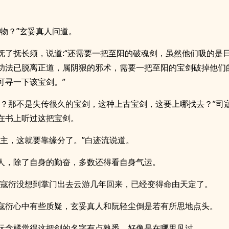
宝物？”玄妥真人问道。
抚了抚长须，说道:“还需要一把至阳的破魂剑，虽然他们吸的是
功法已脱离正道，属阴狠的邪术，需要一把至阳的宝剑破掉他们
可寻一下该宝剑。”
剑？那不是失传很久的宝剑，这种上古宝剑，这要上哪找去？”司
在书上听过这把宝剑。
寻主，这就要靠缘分了。”白迹流说道。
人，除了自身的勤奋，多数还得看自身气运。
”司寇衍没想到掌门出去云游几年回来，已经变得命由天定了。
寇衍心中有些质疑，玄妥真人和阮轻尘倒是若有所思地点头。
阮念橘觉得这把剑的名字有点熟悉，好像是在哪里见过。