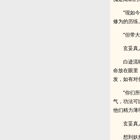
“现如
修为的历练
“但带
玄妥真
白迹流
命放在眼里
发，如有对
“你们
气，功法可
他们精力薄
玄妥真
想到妖