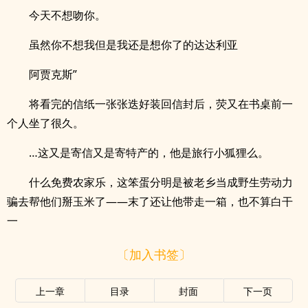
今天不想吻你。
虽然你不想我但是我还是想你了的达达利亚
阿贾克斯”
将看完的信纸一张张迭好装回信封后，荧又在书桌前一
个人坐了很久。
…这又是寄信又是寄特产的，他是旅行小狐狸么。
什么免费农家乐，这笨蛋分明是被老乡当成野生劳动力
骗去帮他们掰玉米了——末了还让他带走一箱，也不算白干
一
〔加入书签〕
上一章
目录
封面
下一页