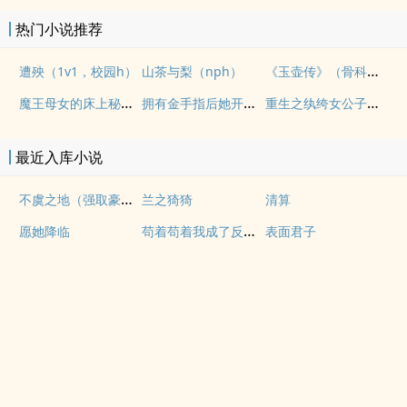
热门小说推荐
《玉壶传》（骨科）（兄妹）（np）
遭殃（1v1，校园h）
山茶与梨（nph）
魔王母女的床上秘情（gl乱伦）
拥有金手指后她开始为所欲为（nph）
重生之纨绔女公子（NPH）
最近入库小说
不虞之地（强取豪夺 1v2 男替身 包养）
兰之猗猗
清算
苟着苟着我成了反派真爱
愿她降临
表面君子