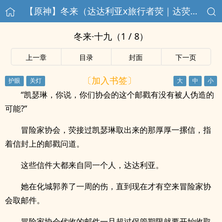
【原神】冬来（达达利亚x旅行者荧｜达荧）
冬来·十九（1 / 8）
上一章
目录
封面
下一页
〔加入书签〕
“凯瑟琳，你说，你们协会的这个邮戳有没有被人伪造的
可能?”
冒险家协会，荧接过凯瑟琳取出来的那厚厚一摞信，指
着信封上的邮戳问道。
这些信件大都来自同一个人，达达利亚。
她在化城郭养了一周的伤，直到现在才有空来冒险家协
会取邮件。
冒险家协会代收的邮件一旦超过保管期限就要开始收取